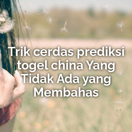
Trik cerdas prediksi
togel china Yang
Tidak Ada yang
Membahas